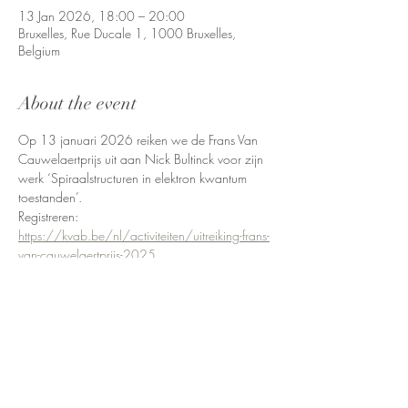
13 Jan 2026, 18:00 – 20:00
Bruxelles, Rue Ducale 1, 1000 Bruxelles,
Belgium
About the event
Op 13 januari 2026 reiken we de Frans Van 
Cauwelaertprijs uit aan Nick Bultinck voor zijn 
werk ‘Spiraalstructuren in elektron kwantum 
toestanden’.
Registreren: 
https://kvab.be/nl/activiteiten/uitreiking-frans-
van-cauwelaertprijs-2025
Share this event