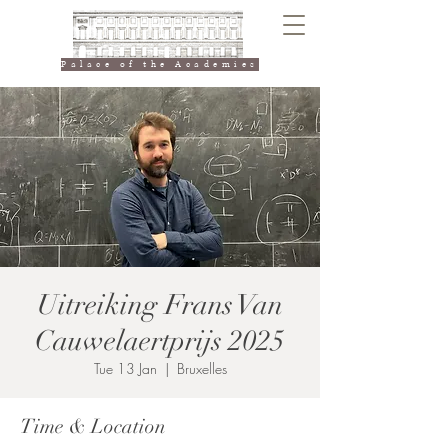
Palace of the Academies
Uitreiking Frans Van
Cauwelaertprijs 2025
Tue 13 Jan
  |  
Bruxelles
Time & Location