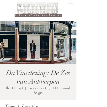
Palace of the Academies
Da Vincilezing: De Zes
van Antwerpen
Thu 11 Sept
  |  
Hertogsstraat 1, 1000 Brussel,
België
Time & Location