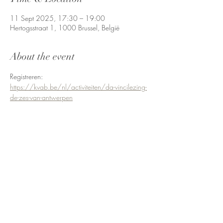
11 Sept 2025, 17:30 – 19:00
Hertogsstraat 1, 1000 Brussel, België
About the event
Registreren: 
https://kvab.be/nl/activiteiten/da-vincilezing-
de-zes-van-antwerpen
Share this event
Terms and Conditions