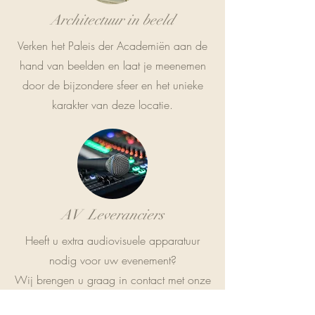
Architectuur in beeld
Verken het Paleis der Academiën aan de
hand van beelden en laat je meenemen
door de bijzondere sfeer en het unieke
karakter van deze locatie.
AV Leveranciers
Heeft u extra audiovisuele apparatuur
nodig voor uw evenement?
Wij brengen u graag in contact met onze
vertrouwde leveranciers