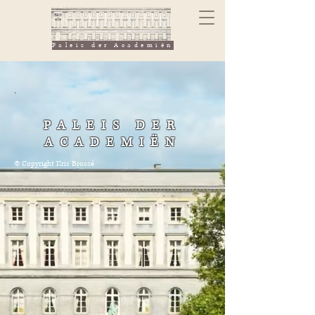
Paleis der Academiën
.
PALEIS DER
ACADEMIËN
© Copyright Kris Brossé