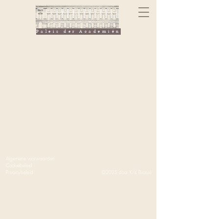
Paleis der Academiën
Algemene voorwaarden
Cookiebeleid
Privacybeleid
©2025 door Kris Brossé